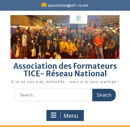
Skip
association@aft-rn.net
to
content
Association des Formateurs
TICE- Réseau National
Si tu ne sais pas, demande… mais si tu sais, partage !
Search
for:
Menu