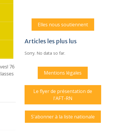
Elles nous soutiennent
Articles les plus lus
Sorry. No data so far.
ves! 76
Mentions légales
classes
Le flyer de présentation de
l'AFT-RN
S'abonner à la liste nationale