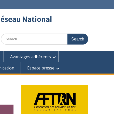
Réseau National
Search
for:
Avantages adhérents
ication
Espace presse