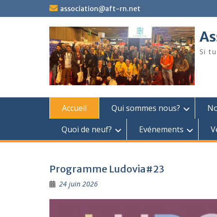
Skip
association@aft-rn.net
to
content
As
Si t
Accueil
Qui sommes nous?
No
Quoi de neuf?
Evénements
V
Programme Ludovia#23
24 juin 2026