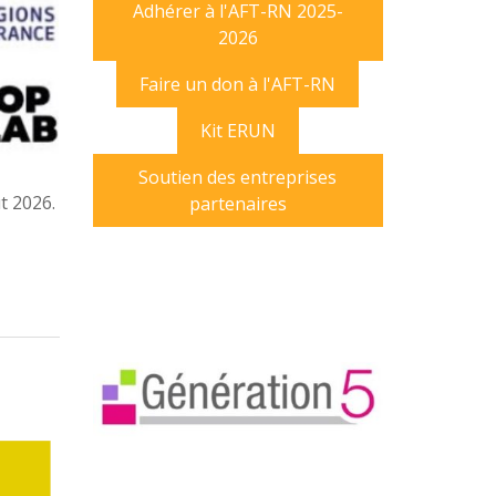
Adhérer à l'AFT-RN 2025-
2026
Faire un don à l'AFT-RN
Kit ERUN
Soutien des entreprises
t 2026.
partenaires