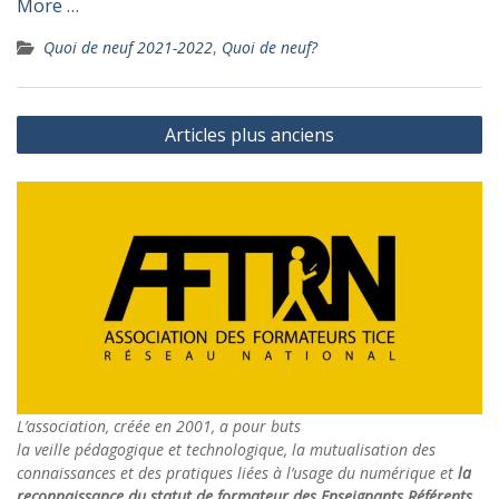
More …
Quoi de neuf 2021-2022
,
Quoi de neuf?
Navigation
Articles plus anciens
des
articles
L’association, créée en 2001, a pour buts
la veille pédagogique et technologique, la mutualisation des
connaissances et des pratiques liées à l’usage du numérique et
la
reconnaissance du statut de formateur des Enseignants Référents