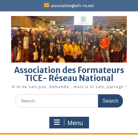
Skip
association@aft-rn.net
to
content
Association des Formateurs
TICE- Réseau National
Si tu ne sais pas, demande… mais si tu sais, partage !
Search
for:
Menu