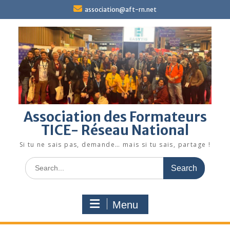
Skip
association@aft-rn.net
to
content
Association des Formateurs
TICE- Réseau National
Si tu ne sais pas, demande… mais si tu sais, partage !
Search
for:
Menu