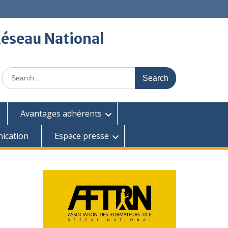
Réseau National
Search
for:
Avantages adhérents
ication
Espace presse