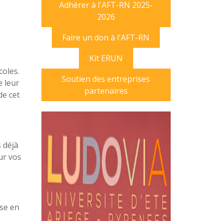
Adhérer à l'AFT-RN 2025-
2026
Faire un don à l'AFT-RN
Kit ERUN
coles.
Soutien des entreprises
e leur
partenaires
de cet
 déjà
ur vos
ise en