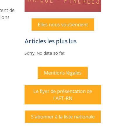
tent de
tions
Elles nous soutiennent
Articles les plus lus
Sorry. No data so far.
Mentions légales
Le flyer de présentation de
l'AFT-RN
S'abonner à la liste nationale