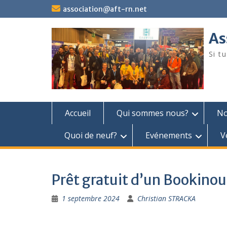
Skip
association@aft-rn.net
to
content
As
Si t
Accueil
Qui sommes nous?
No
Quoi de neuf?
Evénements
V
Prêt gratuit d’un Bookinou
1 septembre 2024
Christian STRACKA