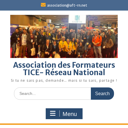
Skip
association@aft-rn.net
to
content
Association des Formateurs
TICE- Réseau National
Si tu ne sais pas, demande… mais si tu sais, partage !
Search
for:
Menu