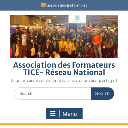
Skip
association@aft-rn.net
to
content
Association des Formateurs
TICE- Réseau National
Si tu ne sais pas, demande… mais si tu sais, partage !
Search
for:
Menu