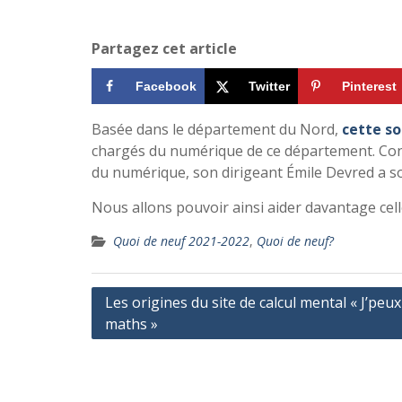
Partagez cet article
Facebook
Twitter
Pinterest
Basée dans le département du Nord,
cette s
chargés du numérique de ce département. Con
du numérique, son dirigeant Émile Devred a s
Nous allons pouvoir ainsi aider davantage cell
Quoi de neuf 2021-2022
,
Quoi de neuf?
Navigation
Les origines du site de calcul mental « J’peux 
maths »
de
l’article