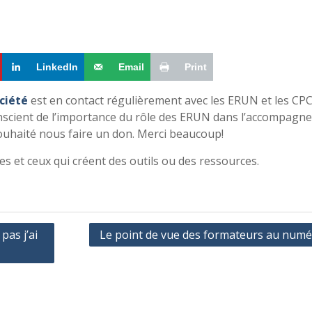
LinkedIn
Email
Print
ociété
est en contact régulièrement avec les ERUN et les CP
scient de l’importance du rôle des ERUN dans l’accompagn
ouhaité nous faire un don. Merci beaucoup!
es et ceux qui créent des outils ou des ressources.
pas j’ai
Le point de vue des formateurs au numé