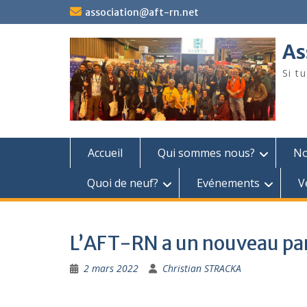
Skip
association@aft-rn.net
to
content
As
Si t
Accueil
Qui sommes nous?
No
Quoi de neuf?
Evénements
V
L’AFT-RN a un nouveau pa
2 mars 2022
Christian STRACKA