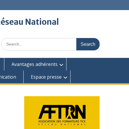
Réseau National
Search
for:
Avantages adhérents
ication
Espace presse