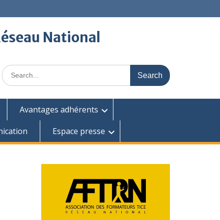
Réseau National
Search
for:
Avantages adhérents
ication
Espace presse