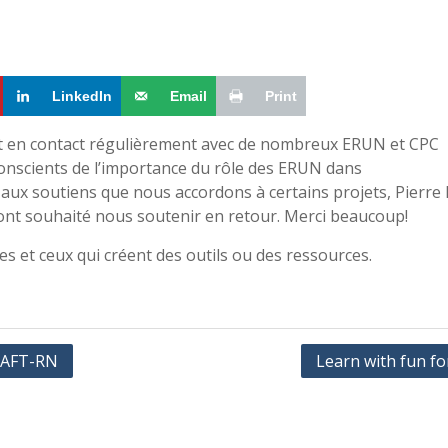
LinkedIn
Email
Print
t en contact régulièrement avec de nombreux ERUN et CPC
onscients de l’importance du rôle des ERUN dans
ux soutiens que nous accordons à certains projets, Pierre
e ont souhaité nous soutenir en retour. Merci beaucoup!
es et ceux qui créent des outils ou des ressources.
l’AFT-RN
Learn with fun fo