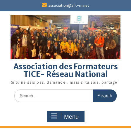
Skip
association@aft-rn.net
to
content
Association des Formateurs
TICE- Réseau National
Si tu ne sais pas, demande… mais si tu sais, partage !
Search
for:
Menu