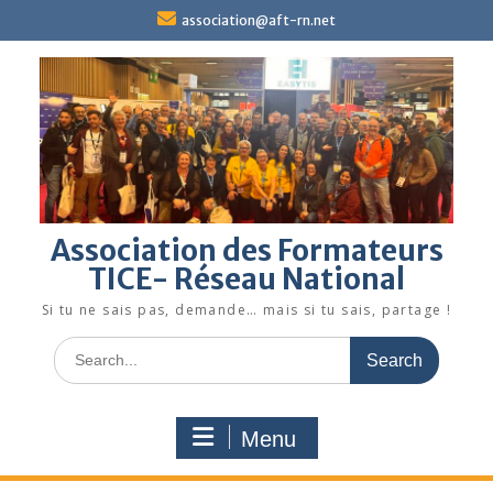
Skip
association@aft-rn.net
to
content
Association des Formateurs
TICE- Réseau National
Si tu ne sais pas, demande… mais si tu sais, partage !
Search
for:
Menu