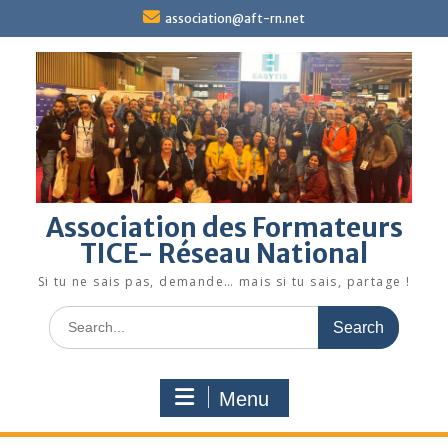
Skip
association@aft-rn.net
to
content
Association des Formateurs
TICE- Réseau National
Si tu ne sais pas, demande… mais si tu sais, partage !
Search
for:
Menu