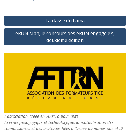
Navigation
La classe du Lama
de
eRUN Man, le concours des eRUN engagé.e.s,
l’article
deuxième édition
L’association, créée en 2001, a pour buts
la veille pédagogique et technologique, la mutualisation des
connaissances et des pratiques liées à l’usage du numérique et
la