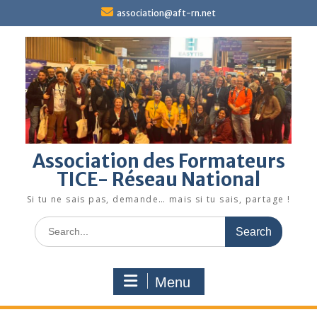
Skip
association@aft-rn.net
to
content
Association des Formateurs
TICE- Réseau National
Si tu ne sais pas, demande… mais si tu sais, partage !
Search
for:
Menu