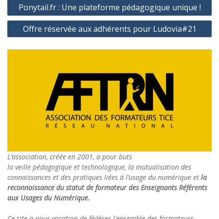
Navigation
Ponytail.fr : Une plateforme pédagogique unique !
de
Offre réservée aux adhérents pour Ludovia#21
l’article
L’association, créée en 2001, a pour buts
la veille pédagogique et technologique, la mutualisation des
connaissances et des pratiques liées à l’usage du numérique et
la
reconnaissance du statut de formateur des Enseignants Référents
aux Usages du Numérique.
Ce site a pour vocation de fédérer l'ensemble des formateurs