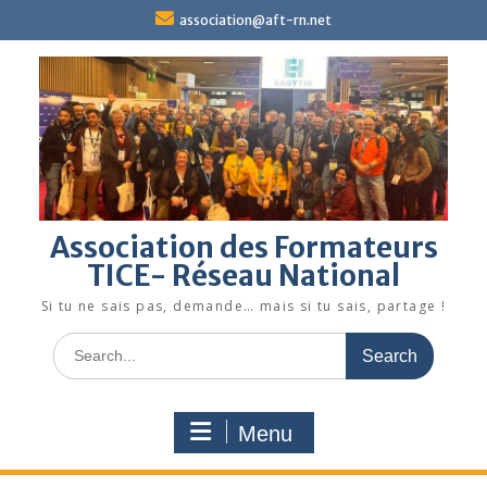
Skip
association@aft-rn.net
to
content
Association des Formateurs
TICE- Réseau National
Si tu ne sais pas, demande… mais si tu sais, partage !
Search
for:
Menu