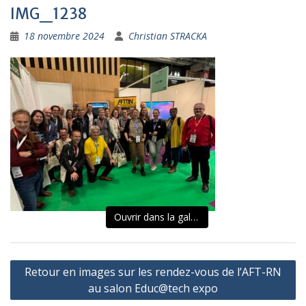
IMG_1238
18 novembre 2024
Christian STRACKA
Ouvrir dans la galerie
Navigation
Retour en images sur les rendez-vous de l’AFT-RN
de
au salon Educ@tech expo
l’article