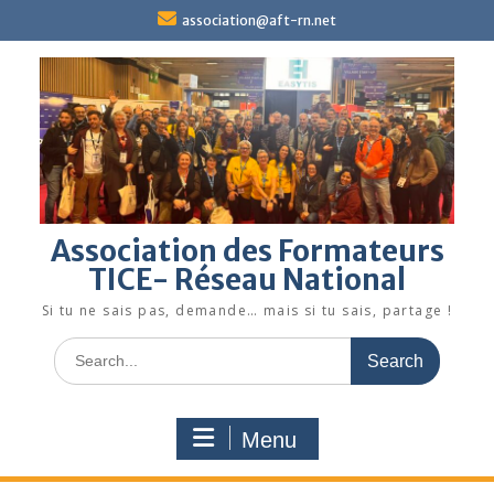
Skip
association@aft-rn.net
to
content
Association des Formateurs
TICE- Réseau National
Si tu ne sais pas, demande… mais si tu sais, partage !
Search
for:
Menu