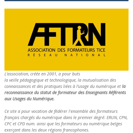
L’association, créée en 2001, a pour buts
la veille pédagogique et technologique, la mutualisation des
connaissances et des pratiques liées à l’usage du numérique et
la
reconnaissance du statut de formateur des Enseignants Référents
aux Usages du Numérique.
Ce site a pour vocation de fédérer l'ensemble des formateurs
français chargés du numérique dans le premier degré: ERUN, CPN,
CPC et CPD num. ainsi que les formateurs au numérique belges
exerçant dans les deux régions francophones.