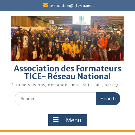
Skip
association@aft-rn.net
to
content
Association des Formateurs
TICE- Réseau National
Si tu ne sais pas, demande… mais si tu sais, partage !
Search
for:
Menu