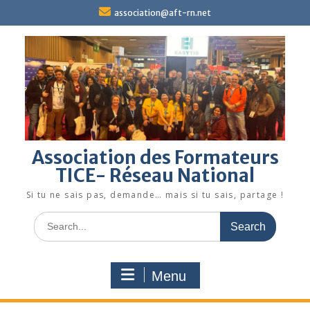
Skip
association@aft-rn.net
to
content
Association des Formateurs
TICE- Réseau National
Si tu ne sais pas, demande… mais si tu sais, partage !
Search
for:
Menu