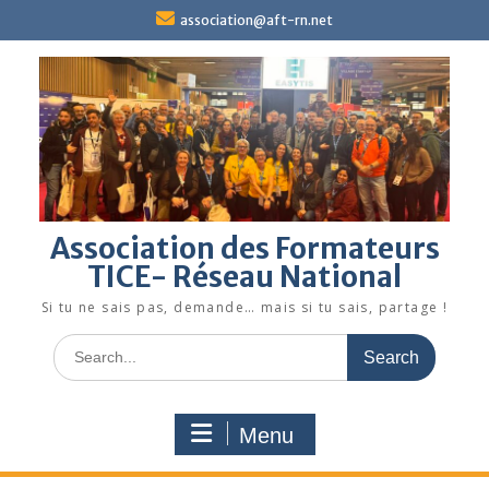
Skip
association@aft-rn.net
to
content
Association des Formateurs
TICE- Réseau National
Si tu ne sais pas, demande… mais si tu sais, partage !
Search
for:
Menu