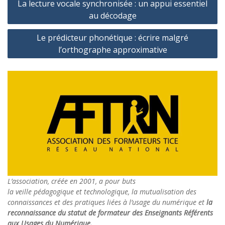
La lecture vocale synchronisée : un appui essentiel
de
au décodage
l’article
Le prédicteur phonétique : écrire malgré
l’orthographe approximative
L’association, créée en 2001, a pour buts
la veille pédagogique et technologique, la mutualisation des
connaissances et des pratiques liées à l’usage du numérique et
la
reconnaissance du statut de formateur des Enseignants Référents
aux Usages du Numérique.