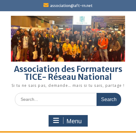
Skip
association@aft-rn.net
to
content
Association des Formateurs
TICE- Réseau National
Si tu ne sais pas, demande… mais si tu sais, partage !
Search
for:
Menu