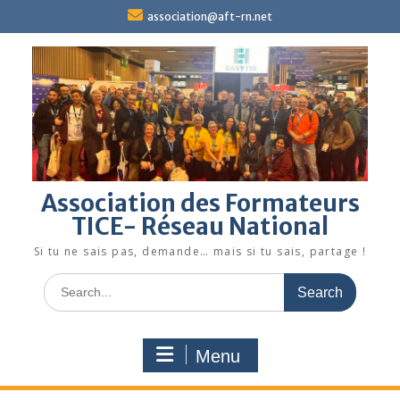
Skip
association@aft-rn.net
to
content
Association des Formateurs
TICE- Réseau National
Si tu ne sais pas, demande… mais si tu sais, partage !
Search
for:
Menu