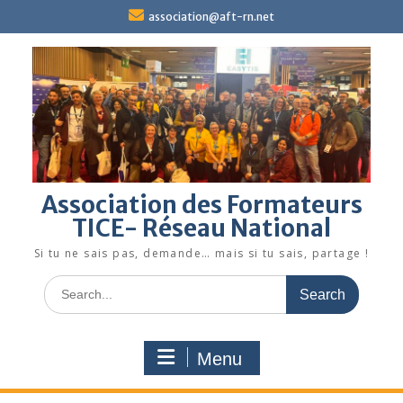
Skip
association@aft-rn.net
to
content
Association des Formateurs
TICE- Réseau National
Si tu ne sais pas, demande… mais si tu sais, partage !
Search
for:
Menu