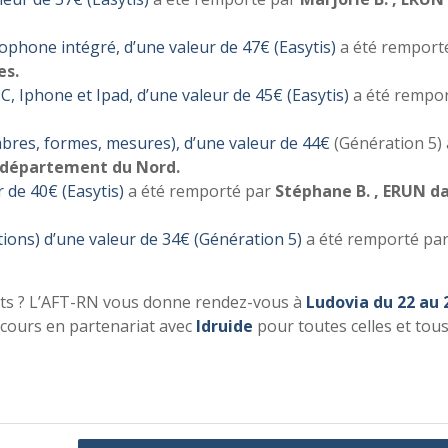
ophone intégré, d’une valeur de 47€ (Easytis
)
a été remport
es.
C, Iphone et Ipad, d’une valeur de 45€ (Easytis
)
a été rempor
mbres, formes, mesures
), d’une valeur de 44€
(Génération 5) 
e département du Nord.
 de 40€ (Easytis
)
a été remporté par
Stéphane B. , ERUN d
tions) d’une valeur de 34€ (G
énération 5)
a été remporté pa
nts ? L’AFT-RN vous donne rendez-vous à
Ludovia du 22 au 
cours en partenariat avec
Idruide
pour toutes celles et tou