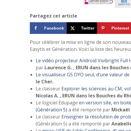
Partagez cet article
Facebook
Twitter
Pinterest
Pour célébrer la mise en ligne de son nouveau
Easytis et Génération. Voici la liste des heure
Le vidéo projecteur Android Vivibright Full
par
Laurence G. , ERUN dans les Bouches
Le visualiseur G5 OYO seul, d’une valeur de
le Cher.
Le classeur
Explorer les sciences au CM, vo
Nicolas A. , ERUN dans les Bouches du Rh
Le logiciel Edupage
en version site, en boi
(Génération 5)
a été remporté par
Mickaël 
Le classeur
Enseigner la résolution de pro
(Génération 5) a été remporté par
Anabelle
Le
micro USB de table Con
férence, d’une va