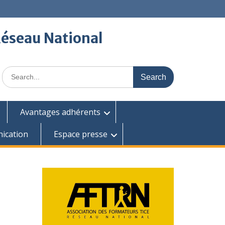
Réseau National
Search
for:
Avantages adhérents
ication
Espace presse