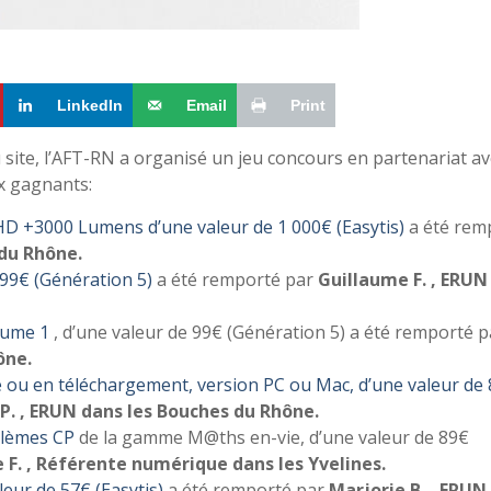
LinkedIn
Email
Print
 site, l’AFT-RN a organisé un jeu concours en partenariat av
ux gagnants:
 HD +3000 Lumens d’une valeur de 1 000€ (Easytis)
a été rem
 du Rhône.
 99€ (Génération 5)
a été remporté par
Guillaume F. , ERUN
lume 1
, d’une valeur de 99€ (Génération 5) a été remporté p
ône.
te ou en téléchargement, version PC ou Mac, d’une valeur de
P. , ERUN dans les Bouches du Rhône.
blèmes CP
de la gamme M@ths en-vie, d’une valeur de 89€
 F. , Référente numérique dans les Yvelines.
leur de 57€ (Easytis)
a été remporté par
Marjorie B. , ERUN