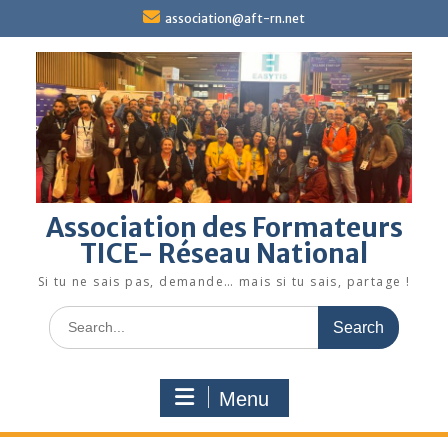
Skip
association@aft-rn.net
to
content
Association des Formateurs
TICE- Réseau National
Si tu ne sais pas, demande… mais si tu sais, partage !
Search
for:
Menu